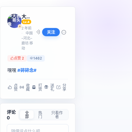
大表哥
Lv.4
2 年前
关注
中国
–河北–
廊坊 移
动
点赞 2
1462
嘿嘿 
#碎碎念#
点
收
打
送
分
赞
藏
赏
礼
享
评论
全
热
只看作
部
门
者
0