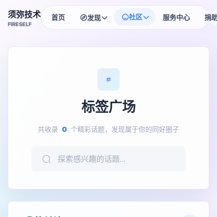
须弥技术
社区
首页
服务中心
捐
发现
FIRESELF
HOT
每日签到
排行榜
每日奖励领不停~
社区高手榜单
NEW
匿名树洞
头像商城
把心事贴成便签
头像框资产管理
标签广场
NEW
头衔商城
头衔购买与佩戴
共收录
0
个精彩话题，发现属于你的同好圈子