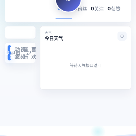
0
0
0
0
内容
粉丝
关注
获赞
天气
今日天气
最
动
视
音
喜
新
态
频
乐
欢
等待天气接口返回