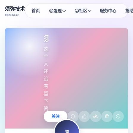
须弥技术
首页
社区
服务中心
捐
发现
FIRESELF
HOT
每日签到
排行榜
须弥用户
每日奖励领不停~
社区高手榜单
这
NEW
匿名树洞
头像商城
个
把心事贴成便签
头像框资产管理
人
NEW
头衔商城
还
头衔购买与佩戴
没
有
留
下
简
介
关注
须