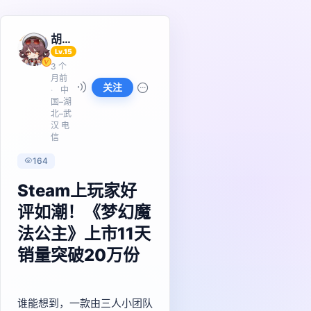
胡桃
Lv.15
3 个
月前
关注
中
国–湖
北–武
汉 电
信
164
Steam上玩家好
评如潮！《梦幻魔
法公主》上市11天
销量突破20万份
谁能想到，一款由三人小团队