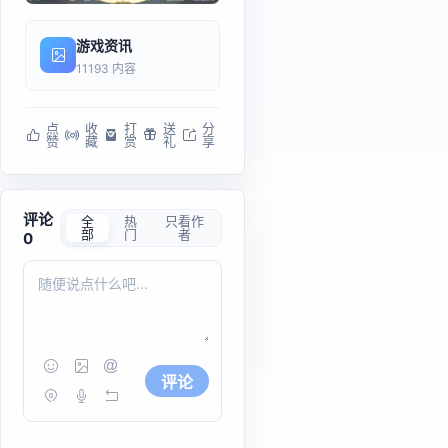
游戏资讯
11193 内容
点
收
打
送
分
赞
藏
赏
礼
享
评论
全
热
只看作
部
门
者
0
评论