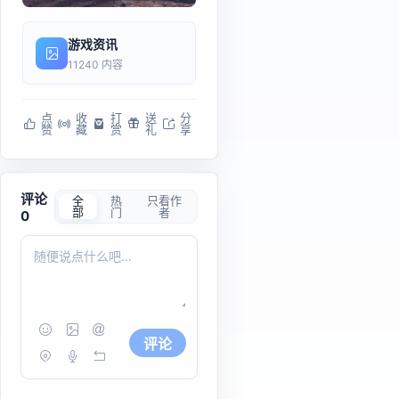
游戏资讯
11240 内容
点
收
打
送
分
赞
藏
赏
礼
享
评论
全
热
只看作
部
门
者
0
评论