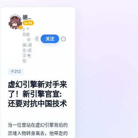
胡桃
Lv.15
3 个
月前
关注
中
国–湖
北–武
汉 电
信
212
虚幻引擎新对手来
了！新引擎官宣:
还要对抗中国技术
当一位曾站在虚幻引擎背后的
灵魂人物转身离去，他带走的