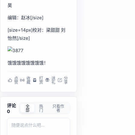
昊
编辑：赵冰[/size]
[size=14px]校对：梁甜甜 刘
怡然[/size]
饿饿饿饿饿饿饿饿！
点
收
打
送
分
赞
藏
赏
礼
享
评论
全
热
只看作
部
门
者
0