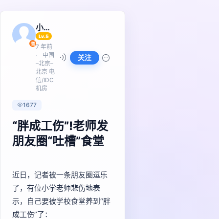
小助手
Lv.5
普
7 年前
中国
关注
–北京–
北京 电
信/IDC
机房
1677
“胖成工伤”!老师发
朋友圈“吐槽”食堂
近日，记者被一条朋友圈逗乐
了，有位小学老师悲伤地表
示，自己要被学校食堂养到“胖
成工伤”了：